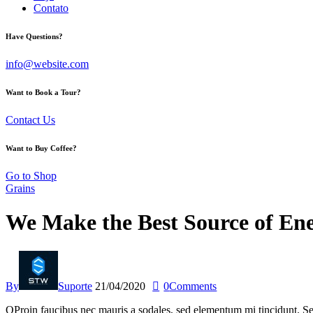
Contato
Have Questions?
info@website.com
Want to Book a Tour?
Contact Us
Want to Buy Coffee?
Go to Shop
Grains
We Make the Best Source of Ene
By
Suporte
21/04/2020
0
Comments
Q
Proin faucibus nec mauris a sodales, sed elementum mi tincidunt. Sed