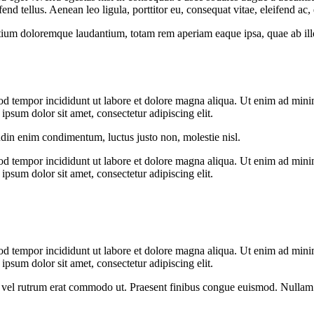
 tellus. Aenean leo ligula, porttitor eu, consequat vitae, eleifend ac,
tium doloremque laudantium, totam rem aperiam eaque ipsa, quae ab illo i
od tempor incididunt ut labore et dolore magna aliqua. Ut enim ad minim
psum dolor sit amet, consectetur adipiscing elit.
udin enim condimentum, luctus justo non, molestie nisl.
od tempor incididunt ut labore et dolore magna aliqua. Ut enim ad minim
psum dolor sit amet, consectetur adipiscing elit.
od tempor incididunt ut labore et dolore magna aliqua. Ut enim ad minim
psum dolor sit amet, consectetur adipiscing elit.
sus, vel rutrum erat commodo ut. Praesent finibus congue euismod. Nullam