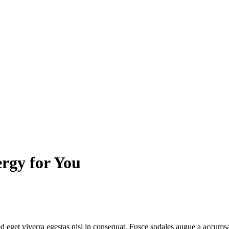
rgy for You
 eget viverra egestas nisi in consequat. Fusce sodales augue a accumsan.