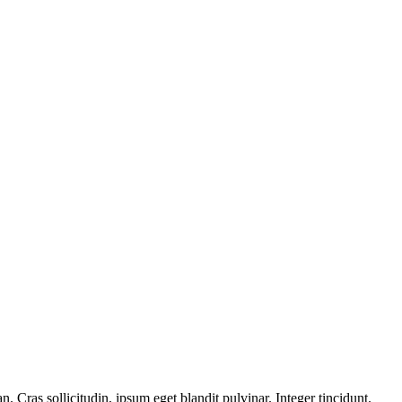
 Cras sollicitudin, ipsum eget blandit pulvinar. Integer tincidunt.