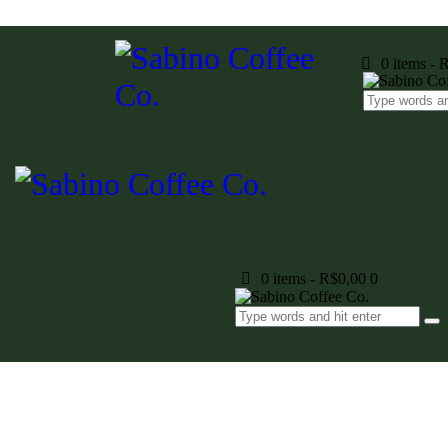
0 items
-
R
0 items
-
R$0,00
0