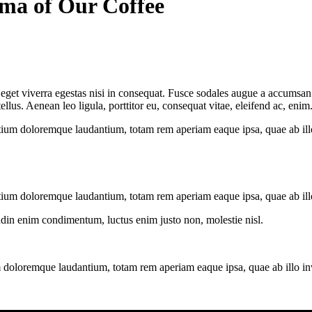
oma of Our Coffee
get viverra egestas nisi in consequat. Fusce sodales augue a accumsan. C
us. Aenean leo ligula, porttitor eu, consequat vitae, eleifend ac, enim
tium doloremque laudantium, totam rem aperiam eaque ipsa, quae ab illo i
tium doloremque laudantium, totam rem aperiam eaque ipsa, quae ab illo i
tudin enim condimentum, luctus enim justo non, molestie nisl.
 doloremque laudantium, totam rem aperiam eaque ipsa, quae ab illo inven