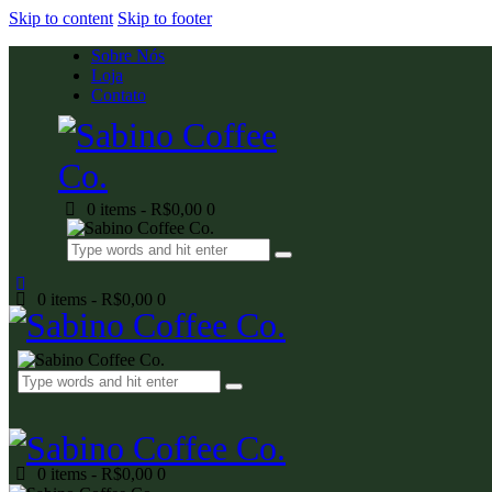
Skip to content
Skip to footer
Sobre Nós
Loja
Contato
0 items
-
R$0,00
0
0 items
-
R$0,00
0
0 items
-
R$0,00
0