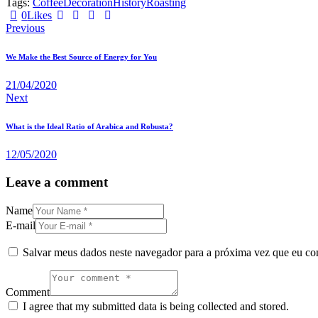
Tags:
Coffee
Decoration
History
Roasting
0
Likes
Navegação
Previous
de
We Make the Best Source of Energy for You
Post
21/04/2020
Next
What is the Ideal Ratio of Arabica and Robusta?
12/05/2020
Leave a comment
Name
E-mail
Salvar meus dados neste navegador para a próxima vez que eu co
Comment
I agree that my submitted data is being collected and stored.