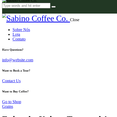
Close
Sobre Nós
Loja
Contato
Have Questions?
info@website.com
Want to Book a Tour?
Contact Us
Want to Buy Coffee?
Go to Shop
Grains