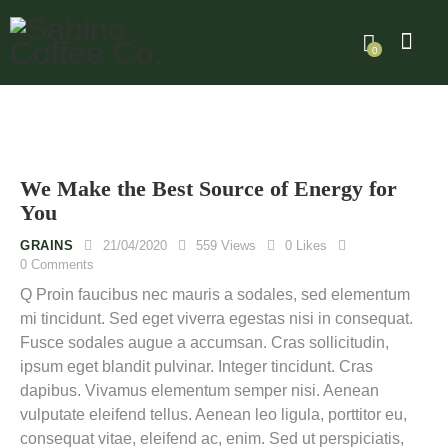
0
We Make the Best Source of Energy for
You
GRAINS
21/04/2020
559
Views
0
Likes
0
Comments
Q Proin faucibus nec mauris a sodales, sed elementum
mi tincidunt. Sed eget viverra egestas nisi in consequat.
Fusce sodales augue a accumsan. Cras sollicitudin,
ipsum eget blandit pulvinar. Integer tincidunt. Cras
dapibus. Vivamus elementum semper nisi. Aenean
vulputate eleifend tellus. Aenean leo ligula, porttitor eu,
consequat vitae, eleifend ac, enim. Sed ut perspiciatis,