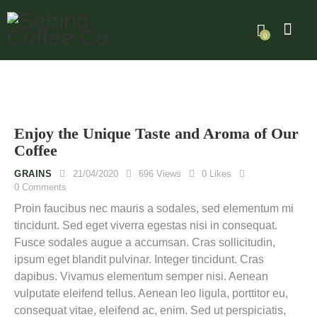
0
Enjoy the Unique Taste and Aroma of Our
Coffee
GRAINS
21/04/2020
696
Views
0
Likes
0
Comments
Proin faucibus nec mauris a sodales, sed elementum mi
tincidunt. Sed eget viverra egestas nisi in consequat.
Fusce sodales augue a accumsan. Cras sollicitudin,
ipsum eget blandit pulvinar. Integer tincidunt. Cras
dapibus. Vivamus elementum semper nisi. Aenean
vulputate eleifend tellus. Aenean leo ligula, porttitor eu,
consequat vitae, eleifend ac, enim. Sed ut perspiciatis,