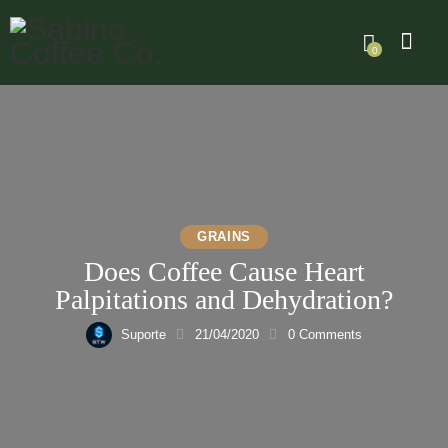
0
GRAINS
Does Сoffee Сause Heart
Palpitations and Dehydration?
Suporte
21/04/2020
0
Comments