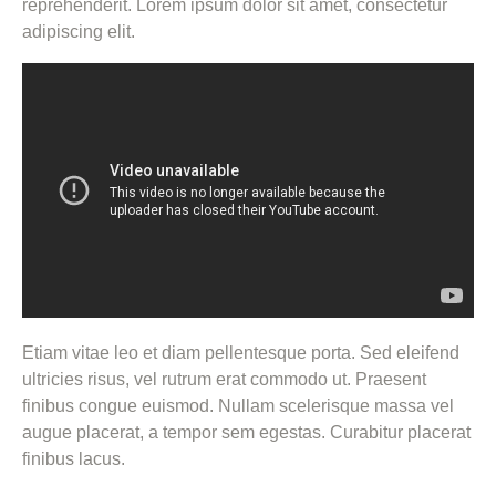
reprehenderit. Lorem ipsum dolor sit amet, consectetur
adipiscing elit.
Creative Approach to Every Project
Lorem ipsum dolor sit amet, consectetur adipisicing elit,
sed do eiusmod tempor incididunt ut labore et dolore
magna aliqua. Ut enim ad minim veniam, quis nostrud
exercitation ullamco laboris nisi ut aliquip ex ea
commodo consequat. Duis aute irure dolor in
reprehenderit. Lorem ipsum dolor sit amet, consectetur
adipiscing elit.
Etiam vitae leo et diam pellentesque porta. Sed eleifend
ultricies risus, vel rutrum erat commodo ut. Praesent
finibus congue euismod. Nullam scelerisque massa vel
augue placerat, a tempor sem egestas. Curabitur placerat
finibus lacus.