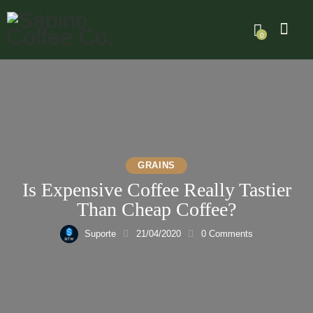
0
GRAINS
Is Expensive Coffee Really Tastier
Than Cheap Coffee?
Suporte
21/04/2020
0
Comments