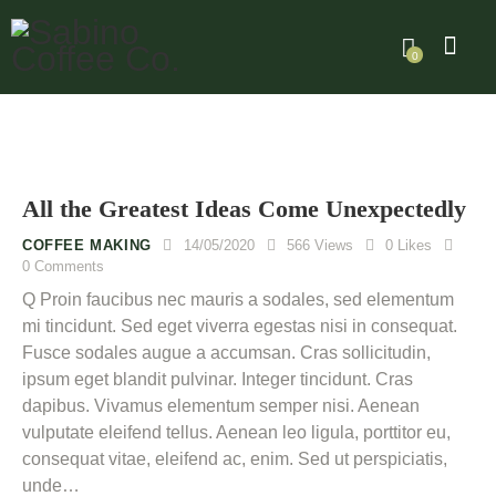
0
All the Greatest Ideas Come Unexpectedly
COFFEE MAKING
14/05/2020
566
Views
0
Likes
0
Comments
Q Proin faucibus nec mauris a sodales, sed elementum
mi tincidunt. Sed eget viverra egestas nisi in consequat.
Fusce sodales augue a accumsan. Cras sollicitudin,
ipsum eget blandit pulvinar. Integer tincidunt. Cras
dapibus. Vivamus elementum semper nisi. Aenean
vulputate eleifend tellus. Aenean leo ligula, porttitor eu,
consequat vitae, eleifend ac, enim. Sed ut perspiciatis,
unde…