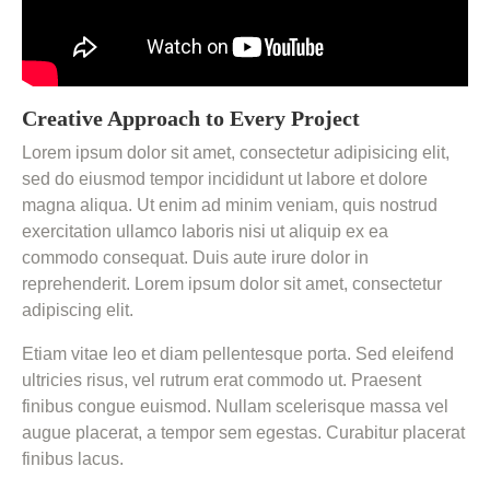
Creative Approach to Every Project
Lorem ipsum dolor sit amet, consectetur adipisicing elit,
sed do eiusmod tempor incididunt ut labore et dolore
magna aliqua. Ut enim ad minim veniam, quis nostrud
exercitation ullamco laboris nisi ut aliquip ex ea
commodo consequat. Duis aute irure dolor in
reprehenderit. Lorem ipsum dolor sit amet, consectetur
adipiscing elit.
Etiam vitae leo et diam pellentesque porta. Sed eleifend
ultricies risus, vel rutrum erat commodo ut. Praesent
finibus congue euismod. Nullam scelerisque massa vel
augue placerat, a tempor sem egestas. Curabitur placerat
finibus lacus.