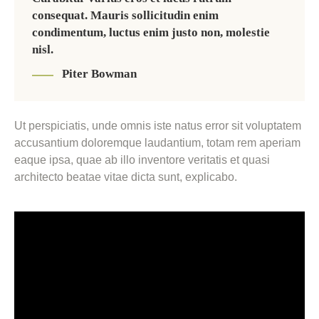
consequat. Mauris sollicitudin enim
condimentum, luctus enim justo non, molestie
nisl.
Piter Bowman
Ut perspiciatis, unde omnis iste natus error sit voluptatem
accusantium doloremque laudantium, totam rem aperiam
eaque ipsa, quae ab illo inventore veritatis et quasi
architecto beatae vitae dicta sunt, explicabo.