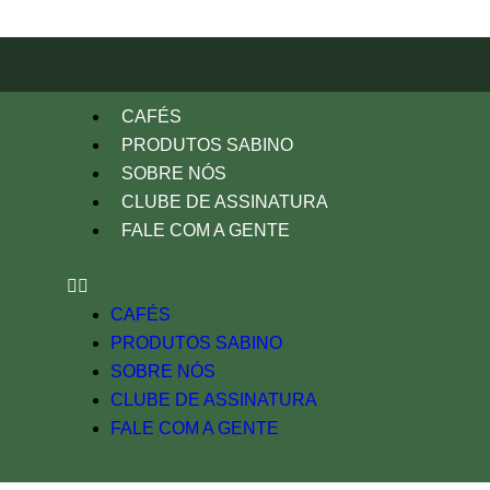
CAFÉS
10% OFF
Café
PRODUTOS SABINO
torrado
na
SOBRE NÓS
primeira
na
CLUBE DE ASSINATURA
casa,
compra
FALE COM A GENTE
toda
com o
terça
cupom:
OISABINO
feira
🌱
🎟️
CAFÉS
PRODUTOS SABINO
SOBRE NÓS
CLUBE DE ASSINATURA
FALE COM A GENTE