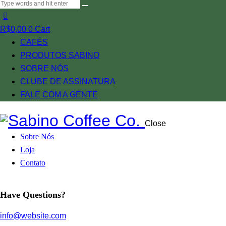
R$
0,00
0
Cart
CAFÉS
PRODUTOS SABINO
SOBRE NÓS
CLUBE DE ASSINATURA
FALE COM A GENTE
Close
Sobre Nós
Loja
Contato
Have Questions?
info@website.com