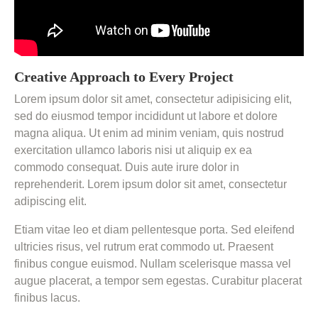
Creative Approach to Every Project
Lorem ipsum dolor sit amet, consectetur adipisicing elit,
sed do eiusmod tempor incididunt ut labore et dolore
magna aliqua. Ut enim ad minim veniam, quis nostrud
exercitation ullamco laboris nisi ut aliquip ex ea
commodo consequat. Duis aute irure dolor in
reprehenderit. Lorem ipsum dolor sit amet, consectetur
adipiscing elit.
Etiam vitae leo et diam pellentesque porta. Sed eleifend
ultricies risus, vel rutrum erat commodo ut. Praesent
finibus congue euismod. Nullam scelerisque massa vel
augue placerat, a tempor sem egestas. Curabitur placerat
finibus lacus.