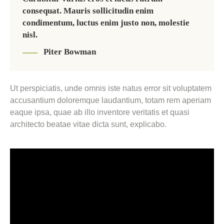
consequat. Mauris sollicitudin enim
condimentum, luctus enim justo non, molestie
nisl.
Piter Bowman
Ut perspiciatis, unde omnis iste natus error sit voluptatem
accusantium doloremque laudantium, totam rem aperiam
eaque ipsa, quae ab illo inventore veritatis et quasi
architecto beatae vitae dicta sunt, explicabo.