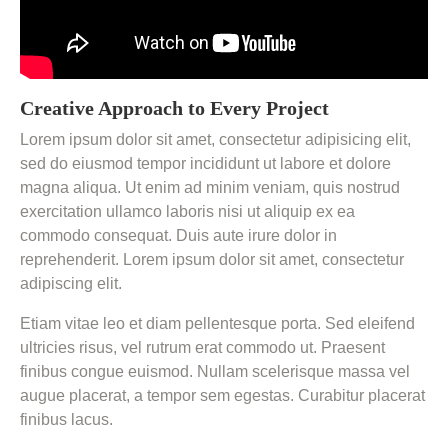
Creative Approach to Every Project
Lorem ipsum dolor sit amet, consectetur adipisicing elit,
sed do eiusmod tempor incididunt ut labore et dolore
magna aliqua. Ut enim ad minim veniam, quis nostrud
exercitation ullamco laboris nisi ut aliquip ex ea
commodo consequat. Duis aute irure dolor in
reprehenderit. Lorem ipsum dolor sit amet, consectetur
adipiscing elit.
Etiam vitae leo et diam pellentesque porta. Sed eleifend
ultricies risus, vel rutrum erat commodo ut. Praesent
finibus congue euismod. Nullam scelerisque massa vel
augue placerat, a tempor sem egestas. Curabitur placerat
finibus lacus.