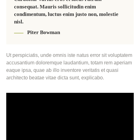
consequat. Mauris sollicitudin enim
condimentum, luctus enim justo non, molestie
nisl.
Piter Bowman
Ut perspiciatis, unde omnis iste natus error sit voluptatem
accusantium doloremque laudantium, totam rem aperiam
eaque ipsa, quae ab illo inventore veritatis et quasi
architecto beatae vitae dicta sunt, explicabo.